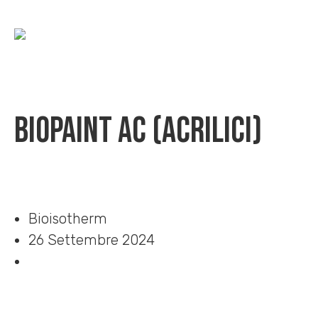
BioPAINT AC (acrilici)
Home
»
Download
»
BioPAINT AC (acrilici)
Bioisotherm
26 Settembre 2024