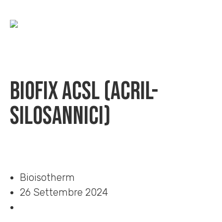
BioFIX ACSL (acril-
silosannici)
Home
»
Download
»
BioFIX ACSL (acril-silosannici)
Bioisotherm
26 Settembre 2024