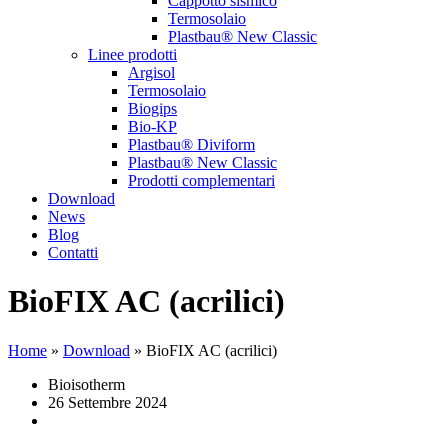
Cappotto sismico
Termosolaio
Plastbau® New Classic
Linee prodotti
Argisol
Termosolaio
Biogips
Bio-KP
Plastbau® Diviform
Plastbau® New Classic
Prodotti complementari
Download
News
Blog
Contatti
BioFIX AC (acrilici)
Home
»
Download
»
BioFIX AC (acrilici)
Bioisotherm
26 Settembre 2024