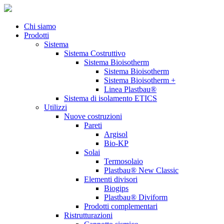
Chi siamo
Prodotti
Sistema
Sistema Costruttivo
Sistema Bioisotherm
Sistema Bioisotherm
Sistema Bioisotherm +
Linea Plastbau®
Sistema di isolamento ETICS
Utilizzi
Nuove costruzioni
Pareti
Argisol
Bio-KP
Solai
Termosolaio
Plastbau® New Classic
Elementi divisori
Biogips
Plastbau® Diviform
Prodotti complementari
Ristrutturazioni