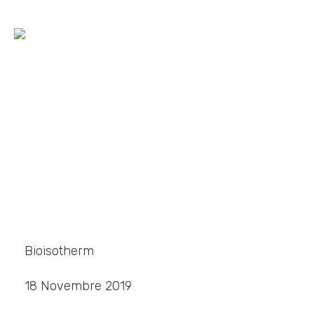
Cosa vuol dire edilizia
sostenibile?
Home
»
Blog
»
Cosa vuol dire edilizia sostenibile?
Bioisotherm
18 Novembre 2019