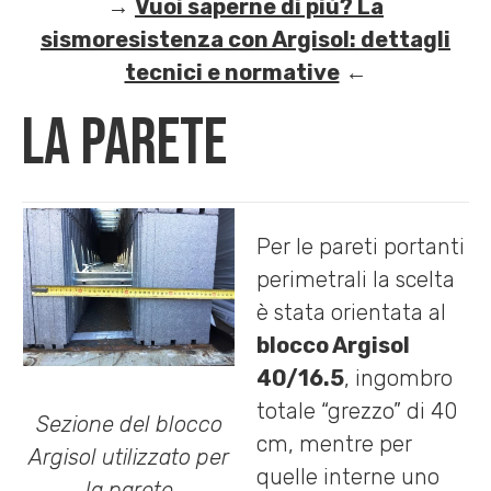
→
Vuoi saperne di più? La
sismoresistenza con Argisol: dettagli
tecnici e normative
←
La Parete
Per le pareti portanti
perimetrali la scelta
è stata orientata al
blocco Argisol
40/16.5
, ingombro
totale “grezzo” di 40
Sezione del blocco
cm, mentre per
Argisol utilizzato per
quelle interne uno
la parete