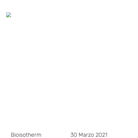
Come costruire edifici
nZEB: la tecnologia
Bioisotherm
Home
»
Blog
»
Come costruire edifici nZEB: la tecnologia
Bioisotherm
Bioisotherm
30 Marzo 2021