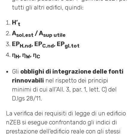
tutti gli altri edifici, quindi:
H’
t
A
/ A
sol,est
sup utile
EP
, EP
, EP
H,nd
C,nd
gl,tot
η
, η
, η
H
W
C
Gli
obblighi di integrazione delle fonti
rinnovabili
nel rispetto dei principi
minimi di cui all’All. 3, par. 1, lett. C) del
D.lgs 28/11.
La verifica dei requisiti di legge di un edificio
nZEB si esegue confrontando gli indici di
prestazione dell’edificio reale con gli stessi