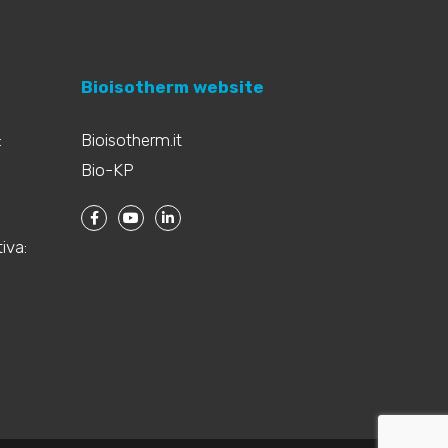
Bioisotherm website
:
Bioisotherm.it
Bio-KP
iva: