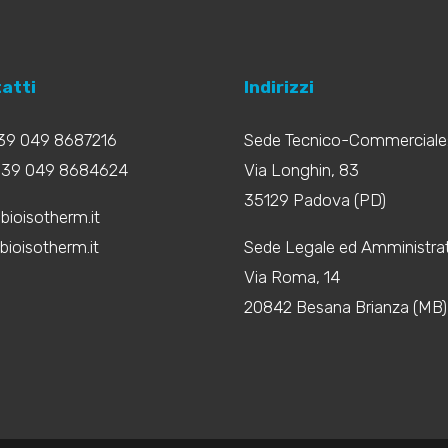
atti
Indirizzi
+39 049 8687216
Sede Tecnico-Commerciale
+39 049 8684624
Via Longhin, 83
35129 Padova (PD)
bioisotherm.it
ioisotherm.it
Sede Legale ed Amministrat
Via Roma, 14
20842 Besana Brianza (MB)