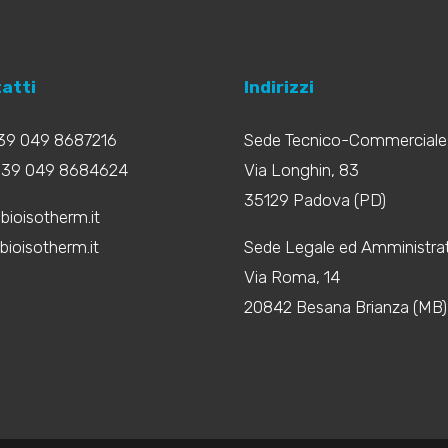
atti
Indirizzi
+39 049 8687216
Sede Tecnico-Commerciale
+39 049 8684624
Via Longhin, 83
35129 Padova (PD)
bioisotherm.it
ioisotherm.it
Sede Legale ed Amministrat
Via Roma, 14
20842 Besana Brianza (MB)