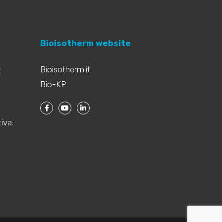
Bioisotherm website
:
Bioisotherm.it
Bio-KP
iva: