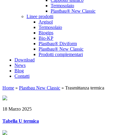
Cappotto sismico
Termosolaio
Plastbau® New Classic
Linee prodotti
Argisol
Termosolaio
Biogips
Bio-KP
Plastbau® Diviform
Plastbau® New Classic
Prodotti complementari
Download
News
Blog
Contatti
Home
»
Plastbau New Classic
»
Trasmittanza termica
18 Marzo 2025
Tabella U termica