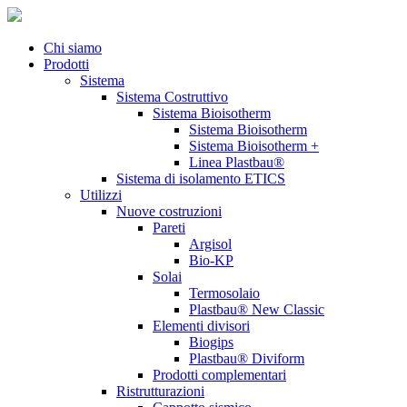
Chi siamo
Prodotti
Sistema
Sistema Costruttivo
Sistema Bioisotherm
Sistema Bioisotherm
Sistema Bioisotherm +
Linea Plastbau®
Sistema di isolamento ETICS
Utilizzi
Nuove costruzioni
Pareti
Argisol
Bio-KP
Solai
Termosolaio
Plastbau® New Classic
Elementi divisori
Biogips
Plastbau® Diviform
Prodotti complementari
Ristrutturazioni