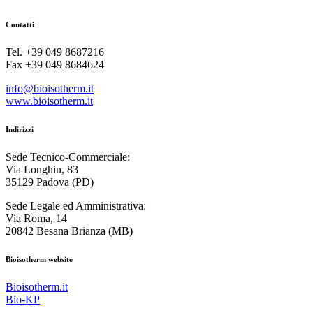
Contatti
Tel. +39 049 8687216
Fax +39 049 8684624
info@bioisotherm.it
www.bioisotherm.it
Indirizzi
Sede Tecnico-Commerciale:
Via Longhin, 83
35129 Padova (PD)
Sede Legale ed Amministrativa:
Via Roma, 14
20842 Besana Brianza (MB)
Bioisotherm website
Bioisotherm.it
Bio-KP