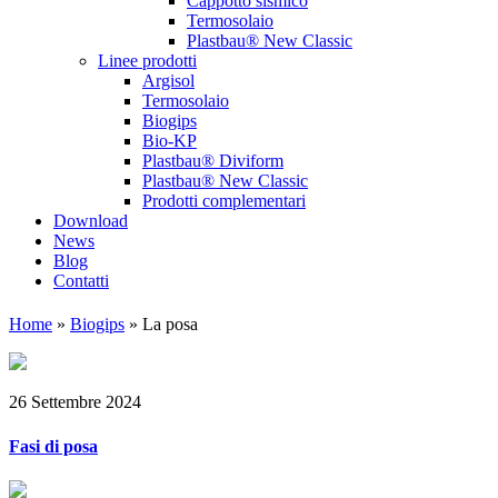
Cappotto sismico
Termosolaio
Plastbau® New Classic
Linee prodotti
Argisol
Termosolaio
Biogips
Bio-KP
Plastbau® Diviform
Plastbau® New Classic
Prodotti complementari
Download
News
Blog
Contatti
Home
»
Biogips
»
La posa
26 Settembre 2024
Fasi di posa