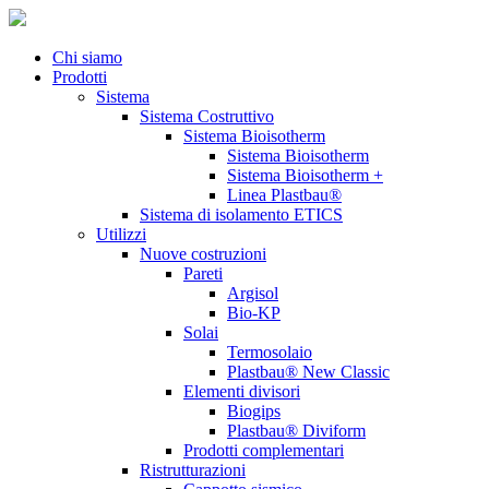
Chi siamo
Prodotti
Sistema
Sistema Costruttivo
Sistema Bioisotherm
Sistema Bioisotherm
Sistema Bioisotherm +
Linea Plastbau®
Sistema di isolamento ETICS
Utilizzi
Nuove costruzioni
Pareti
Argisol
Bio-KP
Solai
Termosolaio
Plastbau® New Classic
Elementi divisori
Biogips
Plastbau® Diviform
Prodotti complementari
Ristrutturazioni