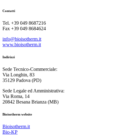
Contatti
Tel. +39 049 8687216
Fax +39 049 8684624
info@bioisotherm.it
www.bioisotherm.it
Indirizzi
Sede Tecnico-Commerciale:
Via Longhin, 83
35129 Padova (PD)
Sede Legale ed Amministrativa:
Via Roma, 14
20842 Besana Brianza (MB)
Bioisotherm website
Bioisotherm.it
Bio-KP