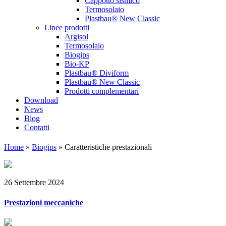
Cappotto sismico
Termosolaio
Plastbau® New Classic
Linee prodotti
Argisol
Termosolaio
Biogips
Bio-KP
Plastbau® Diviform
Plastbau® New Classic
Prodotti complementari
Download
News
Blog
Contatti
Home
»
Biogips
»
Caratteristiche prestazionali
26 Settembre 2024
Prestazioni meccaniche