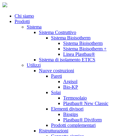
Chi siamo
Prodotti
Sistema
Sistema Costruttivo
Sistema Bioisotherm
Sistema Bioisotherm
Sistema Bioisotherm +
Linea Plastbau®
Sistema di isolamento ETICS
Utilizzi
Nuove costruzioni
Pareti
Argisol
Bio-KP
Solai
Termosolaio
Plastbau® New Classic
Elementi divisori
Biogips
Plastbau® Diviform
Prodotti complementari
Ristrutturazioni