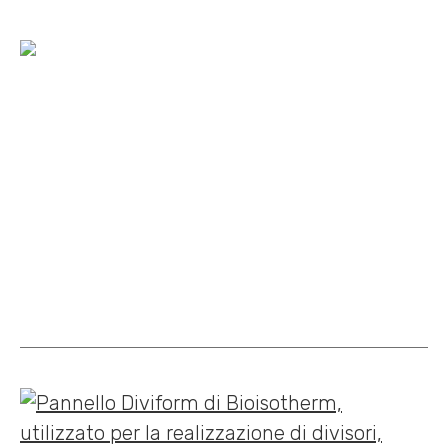
Home
»
Cataloghi
»
Brochure Plastbau Diviform