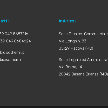
atti
Indirizzi
+39 049 8687216
Sede Tecnico-Commerciale
+39 049 8684624
Via Longhin, 83
35129 Padova (PD)
bioisotherm.it
ioisotherm.it
Sede Legale ed Amministrat
Via Roma, 14
20842 Besana Brianza (MB)