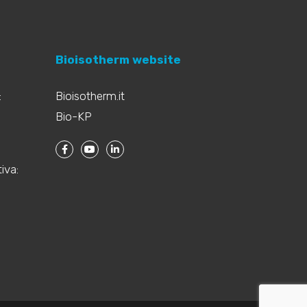
Bioisotherm website
:
Bioisotherm.it
Bio-KP
iva: