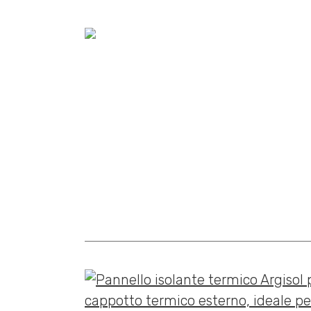
Home
»
Cataloghi
»
Argisol a cappotto sismico