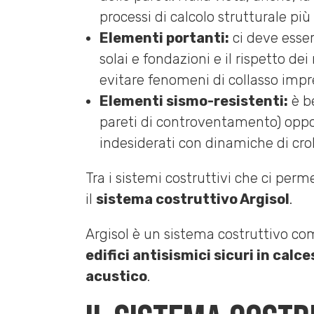
processi di calcolo strutturale più
Elementi portanti:
ci deve esse
solai e fondazioni e il rispetto de
evitare fenomeni di collasso impre
Elementi sismo-resistenti:
è be
pareti di controventamento) oppor
indesiderati con dinamiche di croll
Tra i sistemi costruttivi che ci perm
il
sistema costruttivo Argisol
.
Argisol è un sistema costruttivo c
edifici antisismici sicuri in cal
acustico
.