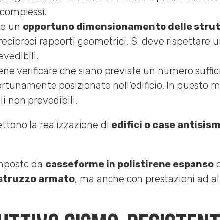
 complessi.
re un
opportuno dimensionamento delle strut
i reciproci rapporti geometrici. Si deve rispettare 
vedibili.
ne verificare che siano previste un numero suffic
tunamente posizionate nell’edificio. In questo mod
i non prevedibili.
ettono la realizzazione di
edifici o case antisis
omposto da
casseforme in polistirene espanso
c
cestruzzo armato
, ma anche con prestazioni ad a