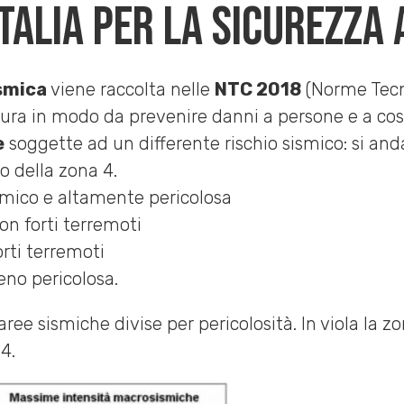
Italia per la sicurezza
smica
viene raccolta nelle
NTC 2018
(Norme Tecni
ruttura in modo da prevenire danni a persone e a co
e
soggette ad un differente rischio sismico: si and
to della zona 4.
smico e altamente pericolosa
n forti terremoti
rti terremoti
eno pericolosa.
ree sismiche divise per pericolosità. In viola la zo
 4.