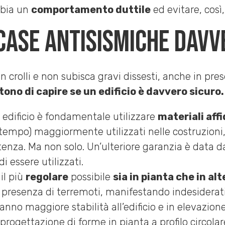
bbia un
comportamento duttile
ed evitare, così,
case antisismiche davv
n crolli e non subisca gravi dissesti, anche in pre
ono di capire se un edificio è davvero sicuro. 
 edificio è fondamentale utilizzare
materiali affi
 tempo) maggiormente utilizzati nelle costruzioni, 
enza. Ma non solo. Un’ulteriore garanzia è data dai
i essere utilizzati.
il più
regolare
possibile
sia in pianta che in al
n presenza di terremoti, manifestando indesiderati 
anno maggiore stabilità all’edificio e in elevazio
la progettazione di forme in pianta a profilo circo