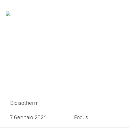
Bonus Edilizi 2026: La
Guida Completa
Home
»
Blog
»
Bonus Edilizi 2026: La Guida Completa
Bioisotherm
7 Gennaio 2026
Focus